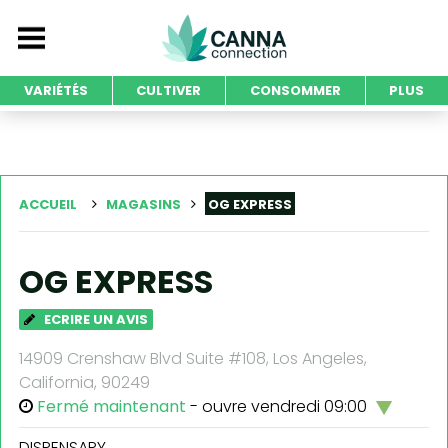
VARIÉTÉS
CULTIVER
CONSOMMER
PLUS
ACCUEIL
MAGASINS
OG EXPRESS
OG EXPRESS
ECRIRE UN AVIS
14909 Crenshaw Blvd Suite #108, Los Angeles,
California, 90249
Fermé maintenant
- ouvre vendredi 09:00
DISPENSARY