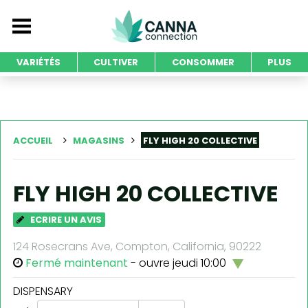
VARIÉTÉS
CULTIVER
CONSOMMER
PLUS
ACCUEIL
MAGASINS
FLY HIGH 20 COLLECTIVE
FLY HIGH 20 COLLECTIVE
ECRIRE UN AVIS
124 Rosecrans Ave, Compton, California, 90222
Fermé maintenant
- ouvre jeudi 10:00
DISPENSARY