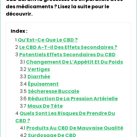
des médicaments ? Lisez la suite pour le
découvrir.
Index :
Qu’Est-Ce Que Le CBD ?
Le CBD A-T-Il Des Effets Secondaires ?
Potentiels Effets Secondaires Du CBD
Changement De L’Appétit Et Du Poids
Vertiges
Diarrhée
Épuisement
Sécheresse Buccale
Réduction De La Pression Artérielle
Maux De Tête
Quels Sont Les Risques De Prendre Du
CBD ?
Produits Au CBD De Mauvaise Qualité
Surdosage De CBD