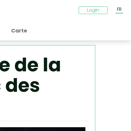
FR
Login
Carte
 de la
c des