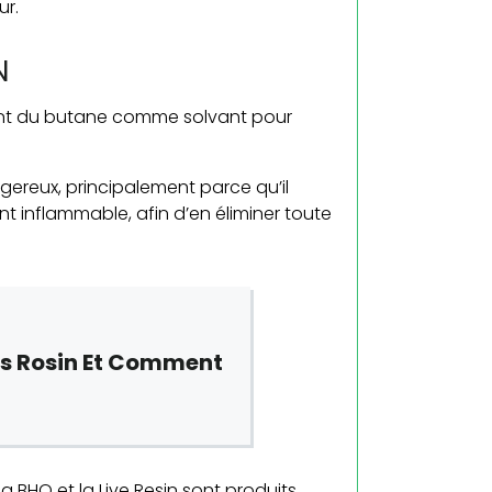
ur.
N
isant du butane comme solvant pour
ereux, principalement parce qu’il
 inflammable, afin d’en éliminer toute
is Rosin Et Comment
 BHO et la Live Resin sont produits.