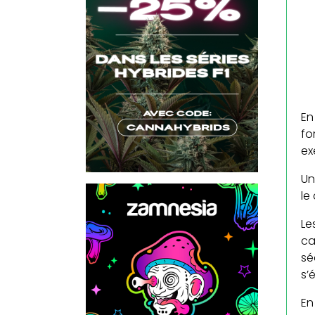
En
fo
ex
Un
le
Le
ca
sé
s’
En