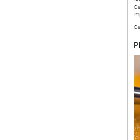
Ce
im
Ce
P