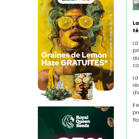
La
tê
La
pr
au
co
La
ré
d’
Il
pr
fl