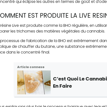
ncentré qui éclipse les autres en termes de goût et d’ode
OMMENT EST PRODUITE LA LIVE RESI
 résine Live est produite comme la BHO régulière, en util
parer les trichomes des matières végétales du cannabis.
 processus de fabrication de la BHO est extrêmement dang
plique de chauffer du butane, une substance extrêmement
ace dans le concentré final.
Article connexe
C’est Quoi Le Cannab
En Faire
us expliquons plus bas le processus basique avec lequel la