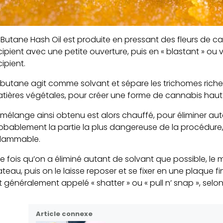
 Butane Hash Oil est produite en pressant des fleurs de
cipient avec une petite ouverture, puis en « blastant » ou
cipient.
 butane agit comme solvant et sépare les trichomes rich
tières végétales, pour créer une forme de cannabis hau
 mélange ainsi obtenu est alors chauffé, pour éliminer aut
obablement la partie la plus dangereuse de la procédure
flammable.
e fois qu’on a éliminé autant de solvant que possible, le 
ateau, puis on le laisse reposer et se fixer en une plaque f
t généralement appelé « shatter » ou « pull n’ snap », selo
Article connexe