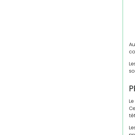
Au
co
Le
so
P
Le
Ce
tê
Le
pr