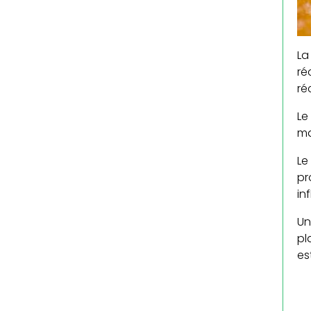
La
ré
ré
Le
ma
Le
pr
in
Un
pl
es