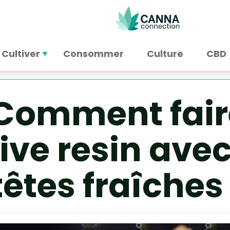
Cultiver
Consommer
Culture
CBD
Comment faire
live resin ave
têtes fraîches