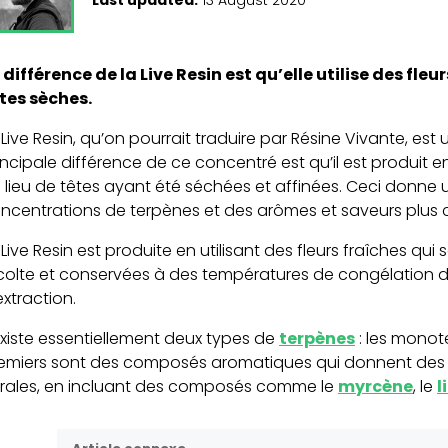
 différence de la Live Resin est qu’elle utilise des fle
tes sèches.
 Live Resin, qu’on pourrait traduire par Résine Vivante, es
incipale différence de ce concentré est qu’il est produit en
 lieu de têtes ayant été séchées et affinées. Ceci donne
ncentrations de terpènes et des arômes et saveurs plus 
 Live Resin est produite en utilisant des fleurs fraîches qu
colte et conservées à des températures de congélation du
extraction.
 existe essentiellement deux types de
terpènes
: les monot
emiers sont des composés aromatiques qui donnent des 
orales, en incluant des composés comme le
myrcène
, le
l