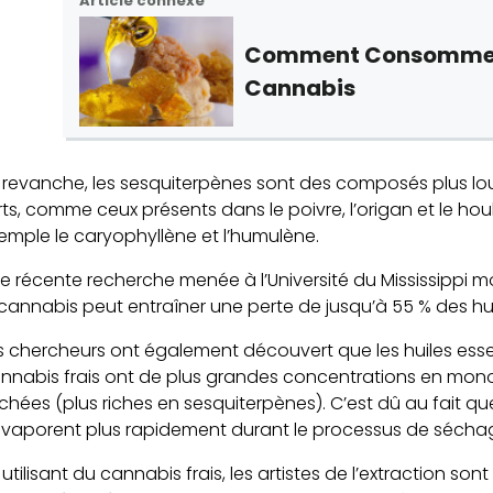
Article connexe
Comment Consommer 
Cannabis
 revanche, les sesquiterpènes sont des composés plus lo
rts, comme ceux présents dans le poivre, l’origan et le ho
emple le caryophyllène et l’humulène.
e récente recherche menée à l’Université du Mississippi mon
 cannabis peut entraîner une perte de jusqu’à 55 % des huil
s chercheurs ont également découvert que les huiles essent
nnabis frais ont de plus grandes concentrations en monote
chées (plus riches en sesquiterpènes). C’est dû au fait qu
évaporent plus rapidement durant le processus de sécha
 utilisant du cannabis frais, les artistes de l’extraction 