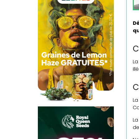
Dé
qu
C
La
il
C
La
Co
La
de