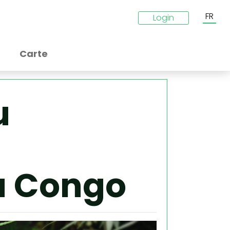
FR
Login
Carte
u
u Congo