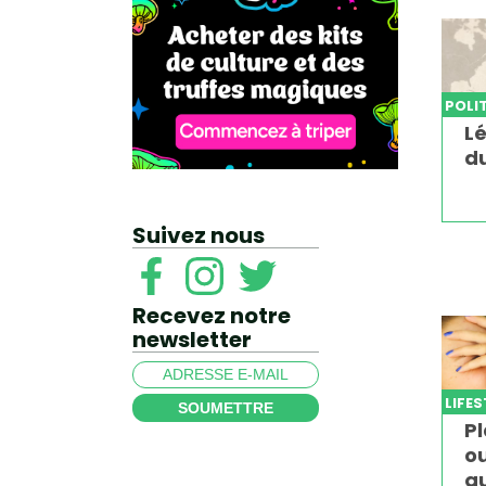
POLI
Lé
d
Suivez nous
Recevez notre
newsletter
LIFE
SOUMETTRE
P
o
qu