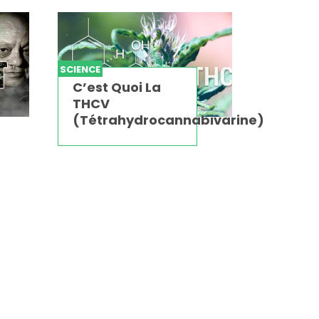
SCIENCE
C’est Quoi La
THCV
(Tétrahydrocannabivarine)