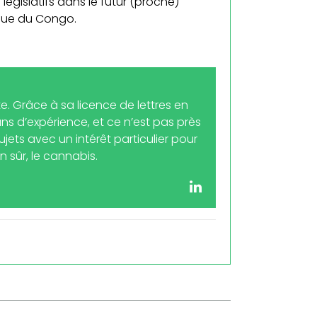
islatifs dans le futur (proche)
ique du Congo.
. Grâce à sa licence de lettres en
ns d’expérience, et ce n’est pas près
sujets avec un intérêt particulier pour
 sûr, le cannabis.