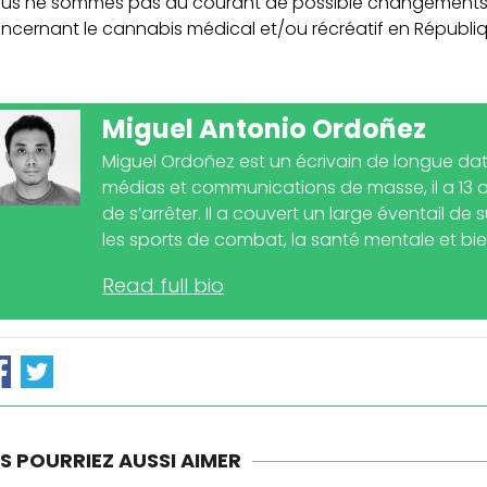
us ne sommes pas au courant de possible changements lég
ncernant le cannabis médical et/ou récréatif en Républ
Miguel Antonio Ordoñez
Miguel Ordoñez est un écrivain de longue date
médias et communications de masse, il a 13 a
de s’arrêter. Il a couvert un large éventail de 
les sports de combat, la santé mentale et bien
Read full bio
S POURRIEZ AUSSI AIMER