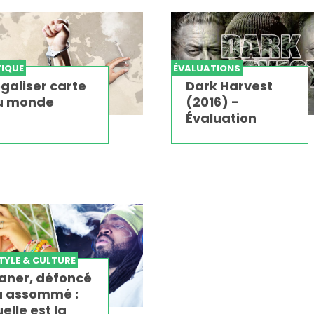
TIQUE
ÉVALUATIONS
galiser carte
Dark Harvest
u monde
(2016) -
Évaluation
STYLE & CULTURE
laner, défoncé
u assommé :
elle est la