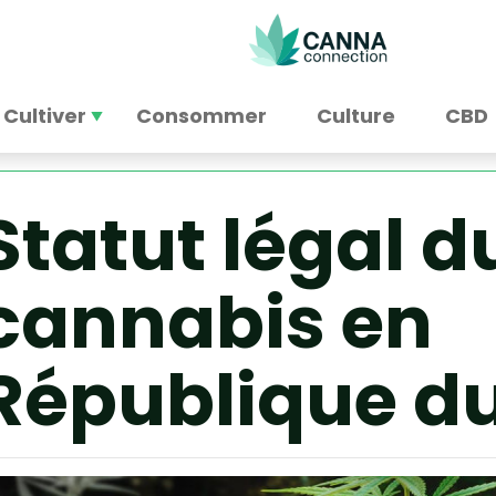
Cultiver
Consommer
Culture
CBD
Statut légal d
cannabis en
République d