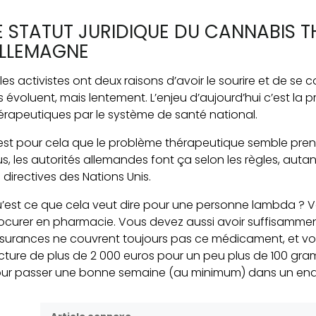
E STATUT JURIDIQUE DU CANNABIS 
LLEMAGNE
i les activistes ont deux raisons d’avoir le sourire et de se
is évoluent, mais lentement. L’enjeu d’aujourd’hui c’est l
érapeutiques par le système de santé national.
est pour cela que le problème thérapeutique semble pre
us, les autorités allemandes font ça selon les règles, autan
s directives des Nations Unis.
’est ce que cela veut dire pour une personne lambda ? 
ocurer en pharmacie. Vous devez aussi avoir suffisamment
surances ne couvrent toujours pas ce médicament, et vou
cture de plus de 2 000 euros pour un peu plus de 100 gra
ur passer une bonne semaine (au minimum) dans un endr