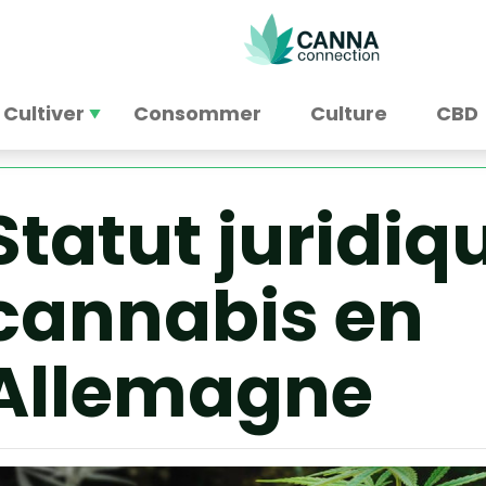
Cultiver
Consommer
Culture
CBD
Statut juridiq
cannabis en
Allemagne