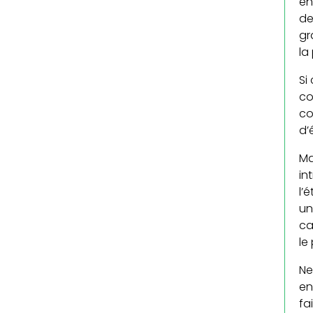
en
de
gr
la
Si
co
co
d’é
Ma
in
l’
un
ca
le
Ne
en
fa