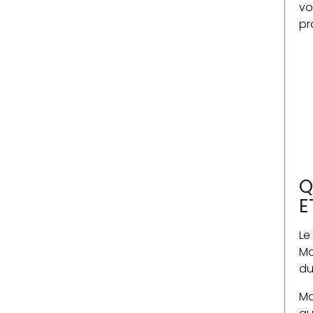
vo
pr
Q
E
Le
Ma
du
Ma