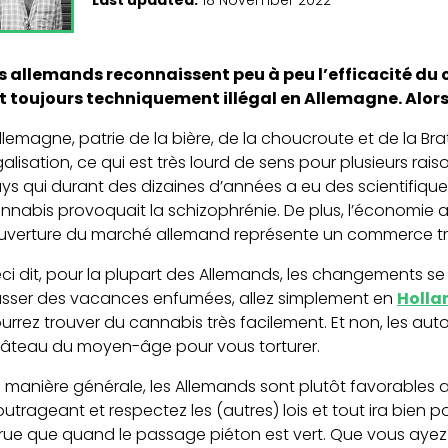
s allemands reconnaissent peu à peu l’efficacité du
t toujours techniquement illégal en Allemagne. Alors
Allemagne, patrie de la bière, de la choucroute et de la B
galisation, ce qui est très lourd de sens pour plusieurs rai
ys qui durant des dizaines d’années a eu des scientifiques
nnabis provoquait la schizophrénie. De plus, l’économie a
ouverture du marché allemand représente un commerce tr
ci dit, pour la plupart des Allemands, les changements se
sser des vacances enfumées, allez simplement en
Holla
urrez trouver du cannabis très facilement. Et non, les au
âteau du moyen-âge pour vous torturer.
 manière générale, les Allemands sont plutôt favorables a
outrageant et respectez les (autres) lois et tout ira bien 
 rue que quand le passage piéton est vert. Que vous ayez 