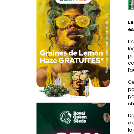
Le
es
L’
lé
pa
ca
l’
Ce
pa
po
ch
De
d’
la