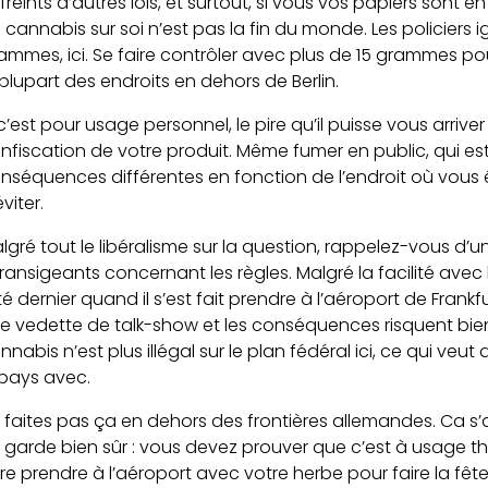
freints d’autres lois, et surtout, si vous vos papiers sont e
 cannabis sur soi n’est pas la fin du monde. Les policiers 
ammes, ici. Se faire contrôler avec plus de 15 grammes po
 plupart des endroits en dehors de Berlin.
 c’est pour usage personnel, le pire qu’il puisse vous arriv
nfiscation de votre produit. Même fumer en public, qui es
nséquences différentes en fonction de l’endroit où vous êt
viter.
lgré tout le libéralisme sur la question, rappelez-vous d’
transigeants concernant les règles. Malgré la facilité avec l
été dernier quand il s’est fait prendre à l’aéroport de Fran
e vedette de talk-show et les conséquences risquent bien 
nnabis n’est plus illégal sur le plan fédéral ici, ce qui ve
 pays avec.
 faites pas ça en dehors des frontières allemandes. Ca
 garde bien sûr : vous devez prouver que c’est à usage 
ire prendre à l’aéroport avec votre herbe pour faire la fêt