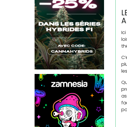
L
A
Ic
lo
th
C’
pl
le
Qu
pr
as
fa
po