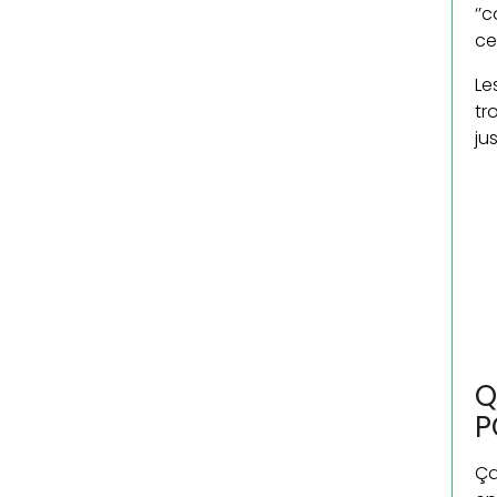
‘’
ce
Le
tr
ju
Q
P
Ça