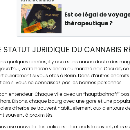
Article connexe
Est
ce légal de voyag
thérapeutique ?
E STATUT JURIDIQUE DU CANNABIS 
ns quelques années, il y aura sans aucun doute des magas
jourd’hui, votre herbe viendra du marché noir. Ceci dit, ce n
rticulièrement si vous êtes à Berlin. Dans d’autres endroi
fficile si vous ne connaissez pas les bonnes personnes.
bon entendeur. Chaque ville avec un ‘’hauptbahnoff’’ po
hors. Disons, chaque bourg avec une gare et une populat
alers d’herbe se trouvent habituellement aux alentours de 
nt souvent à proximités.
uvaise nouvelle : les policiers allemands le savent, et ils su