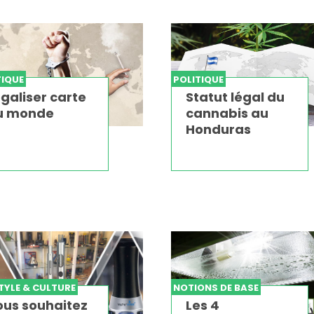
TIQUE
POLITIQUE
galiser carte
Statut légal du
u monde
cannabis au
Honduras
STYLE & CULTURE
NOTIONS DE BASE
ous souhaitez
Les 4