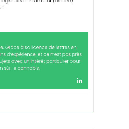
islatifs dans le futur (proche)
ua.
. Grâce à sa licence de lettres en
ns d’expérience, et ce n’est pas près
sujets avec un intérêt particulier pour
 sûr, le cannabis.