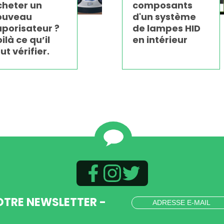
cheter un
composants
ouveau
d'un système
porisateur ?
de lampes HID
ilà ce qu’il
en intérieur
ut vérifier.
OTRE NEWSLETTER -