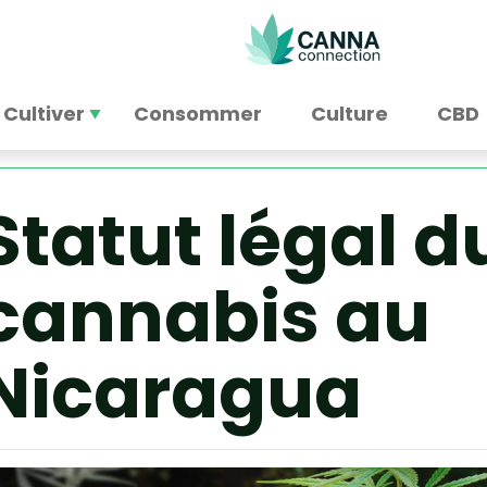
Cultiver
Consommer
Culture
CBD
Statut légal d
cannabis au
Nicaragua