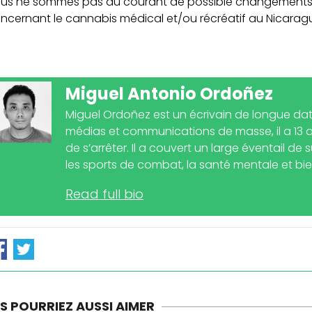
us ne sommes pas au courant de possible changements lég
ncernant le cannabis médical et/ou récréatif au Nicarag
Miguel Antonio Ordoñez
Miguel Ordoñez est un écrivain de longue date
médias et communications de masse, il a 13 a
de s’arrêter. Il a couvert un large éventail de 
les sports de combat, la santé mentale et bien
Read full bio
S POURRIEZ AUSSI AIMER