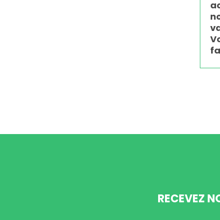
a
n
va
Vo
fa
RECEVEZ N