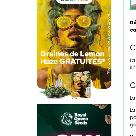
Dé
ca
C
La
il
C
La
La
po
gé