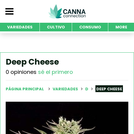
VARIEDADES
CULTIVO
CONSUMO
MORE
Deep Cheese
0 opiniones
sé el primero
PÁGINA PRINCIPAL
VARIEDADES
D
DEEP CHEESE