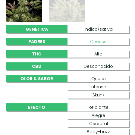
GENÉTICA
Indica/sativa
PADRES
Cheese
THC
Alto
CBD
Desconocido
OLOR & SABOR
Queso
Intenso
Skunk
EFECTO
Relajante
Alegre
Cerebral
Body-buzz