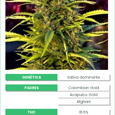
GENÉTICA
Sativa dominante
PADRES
Colombian Gold
Acapulco Gold
Afghani
THC
16.5%