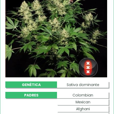
GENÉTICA
Sativa dominante
PADRES
Colombian
Mexican
Afghani