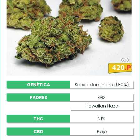
GENÉTICA
Sativa dominante (80%)
PADRES
G13
Hawaiian Haze
THC
21%
CBD
Bajo