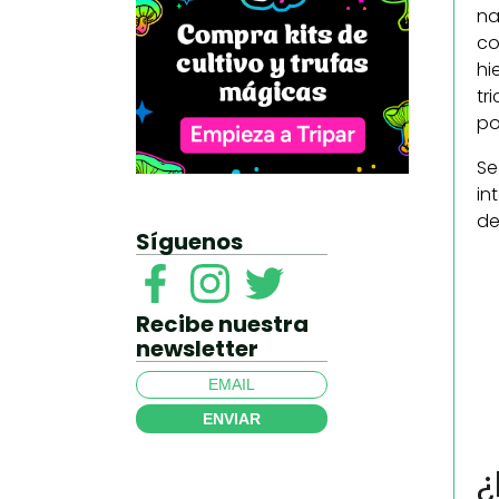
na
co
hi
tr
po
Se
in
de
Síguenos
Recibe nuestra
newsletter
ENVIAR
¿