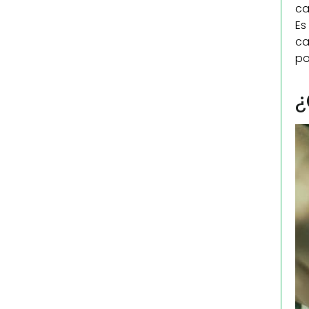
ca
Es
ca
po
¿