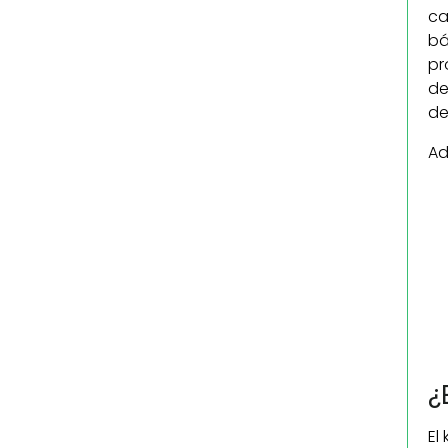
ca
bá
pr
de
de
Ad
¿
El