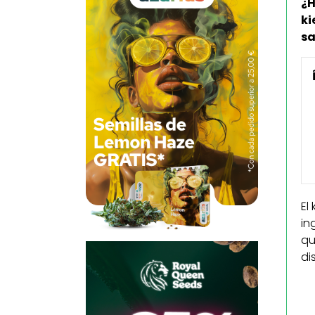
¿H
ki
sa
El
in
qu
di