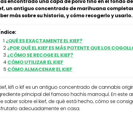
as encontrado una capa de polvo fino en el fondo de
ef, un antiguo concentrado de marihuana completam
ber más sobre su historia, y cómo recogerlo y usarlo.
Índice:
¿QUÉ ES EXACTAMENTE EL KIEF?
¿POR QUÉ EL KIEF ES MÁS POTENTE QUE LOS COGOLL
¿CÓMO SE RECOGE EL KIEF?
CÓMO UTILIZAR EL KIEF
CÓMO ALMACENAR EL KIEF
 kief, kifi o kif es un antiguo concentrado de cannabis ori
grediente principal del famoso hachís marroquí. En este 
e saber sobre el kief, de qué está hecho, cómo se consi
sfrutarlo adecuadamente en casa.