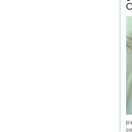
El
co