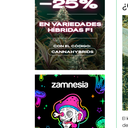
¿
El
de