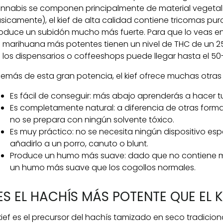
nnabis se componen principalmente de material vegetal (
sicamente), el kief de alta calidad contiene tricomas puros
oduce un subidón mucho más fuerte. Para que lo veas en 
 marihuana más potentes tienen un nivel de THC de un 25-
 los dispensarios o coffeeshops puede llegar hasta el 50
emás de esta gran potencia, el kief ofrece muchas otras
Es fácil de conseguir: más abajo aprenderás a hacer tu
Es completamente natural: a diferencia de otras form
no se prepara con ningún solvente tóxico.
Es muy práctico: no se necesita ningún dispositivo esp
añadirlo a un porro, canuto o blunt.
Produce un humo más suave: dado que no contiene mate
un humo más suave que los cogollos normales.
ES EL HACHÍS MÁS POTENTE QUE EL K
 kief es el precursor del hachís tamizado en seco tradiciona