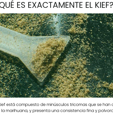
QUÉ ES EXACTAMENTE EL KIEF
 kief está compuesto de minúsculos tricomas que se han 
 la marihuana, y presenta una consistencia fina y polvor