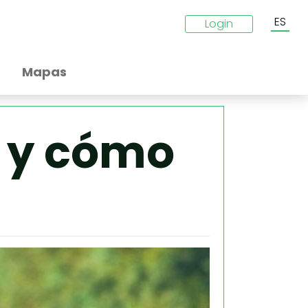
ES
Login
Mapas
f y cómo