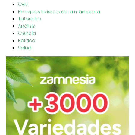
CBD
Principios básicos de la marihuana
Tutoriales
Análisis
Ciencia
Política
Salud