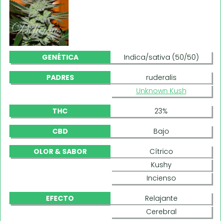
GENÉTICA
Indica/sativa (50/50)
PADRES
ruderalis
Unknown Kush
THC
23%
CBD
Bajo
OLOR & SABOR
Cítrico
Kushy
Incienso
EFECTO
Relajante
Cerebral