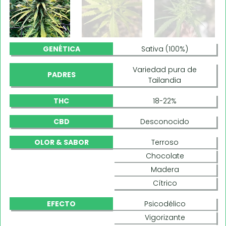
GENÉTICA
Sativa (100%)
Variedad pura de
PADRES
Tailandia
THC
18-22%
CBD
Desconocido
OLOR & SABOR
Terroso
Chocolate
Madera
Cítrico
EFECTO
Psicodélico
Vigorizante