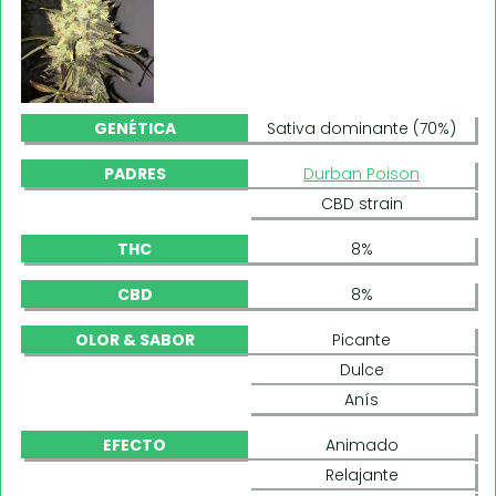
GENÉTICA
Sativa dominante (70%)
PADRES
Durban Poison
CBD strain
THC
8%
CBD
8%
OLOR & SABOR
Picante
Dulce
Anís
EFECTO
Animado
Relajante