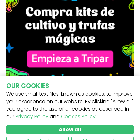
OUR COOKIES
We use small text files, known as cookies, to improve
your experience on our website. By clicking "Allow all"
you agree to the use of all cookies as described in
our
Privacy Policy
and
Cookies Policy
.
RECIBE NUESTRA NEWSLETTER -
Allow all
ENVIAR