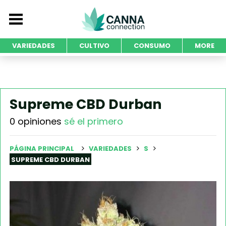
VARIEDADES
CULTIVO
CONSUMO
MORE
Supreme CBD Durban
0 opiniones
sé el primero
PÁGINA PRINCIPAL
VARIEDADES
S
SUPREME CBD DURBAN