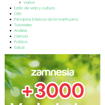
Varios
Estilo de vida y cultura
CBD
Principios básicos de la marihuana
Tutoriales
Análisis
Ciencia
Política
Salud