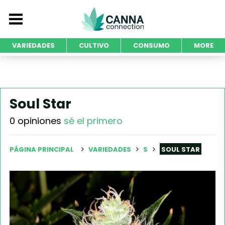
VARIEDADES
CULTIVO
CONSUMO
MORE
Soul Star
0 opiniones
sé el primero
PÁGINA PRINCIPAL
VARIEDADES
S
SOUL STAR