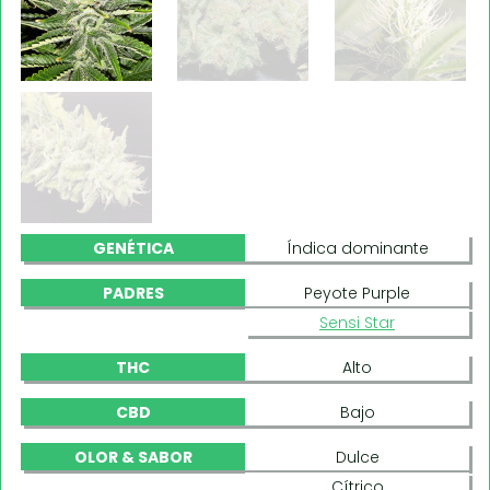
GENÉTICA
Índica dominante
PADRES
Peyote Purple
Sensi Star
THC
Alto
CBD
Bajo
OLOR & SABOR
Dulce
Cítrico