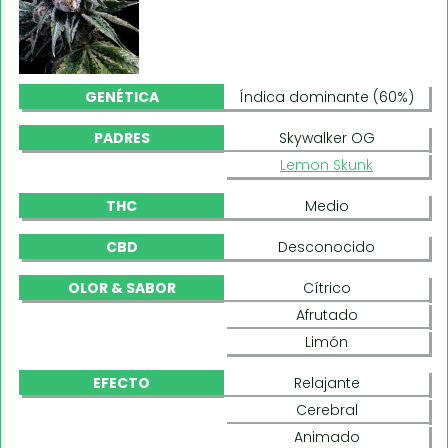
GENÉTICA
Índica dominante (60%)
PADRES
Skywalker OG
Lemon Skunk
THC
Medio
CBD
Desconocido
OLOR & SABOR
Cítrico
Afrutado
Limón
EFECTO
Relajante
Cerebral
Animado