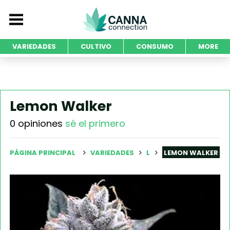
VARIEDADES
CULTIVO
CONSUMO
MORE
Lemon Walker
0 opiniones
sé el primero
PÁGINA PRINCIPAL
VARIEDADES
L
LEMON WALKER