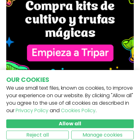
OUR COOKIES
We use small text files, known as cookies, to improve
your experience on our website. By clicking "Allow all"
you agree to the use of all cookies as described in
our
Privacy Policy
and
Cookies Policy
.
RECIBE NUESTRA NEWSLETTER -
Allow all
ENVIAR
Reject all
Manage cookies
MÁS INFORMACIÓN