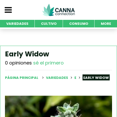
VARIEDADES
CULTIVO
CONSUMO
MORE
Early Widow
0 opiniones
sé el primero
PÁGINA PRINCIPAL
VARIEDADES
E
EARLY WIDOW