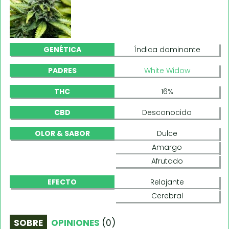
GENÉTICA
Índica dominante
PADRES
White Widow
THC
16%
CBD
Desconocido
OLOR & SABOR
Dulce
Amargo
Afrutado
EFECTO
Relajante
Cerebral
SOBRE
OPINIONES
(
0
)