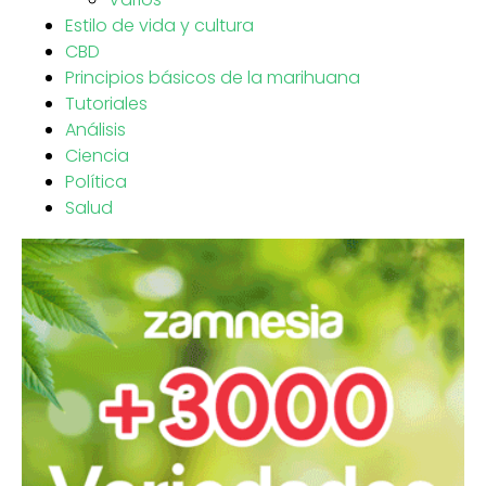
Estilo de vida y cultura
CBD
Principios básicos de la marihuana
Tutoriales
Análisis
Ciencia
Política
Salud