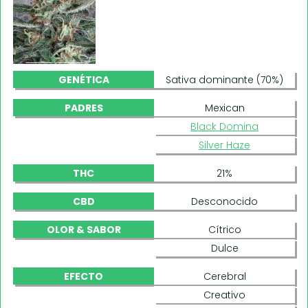
GENÉTICA
Sativa dominante (70%)
PADRES
Mexican
Black Domina
Silver Haze
THC
21%
CBD
Desconocido
OLOR & SABOR
Cítrico
Dulce
EFECTO
Cerebral
Creativo