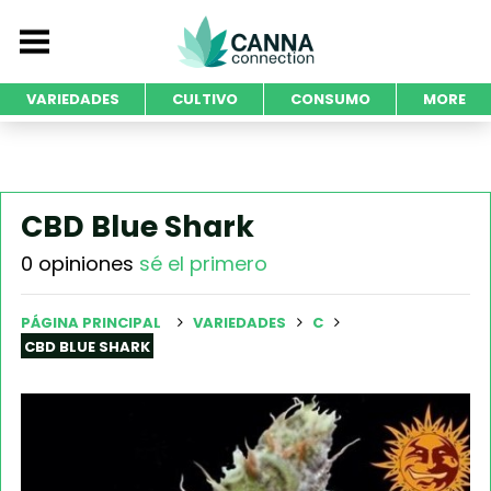
VARIEDADES
CULTIVO
CONSUMO
MORE
CBD Blue Shark
0 opiniones
sé el primero
PÁGINA PRINCIPAL
VARIEDADES
C
CBD BLUE SHARK