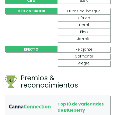
CBD
6.5%
OLOR & SABOR
Frutos del bosque
Cítrico
Floral
Pino
Jazmín
EFECTO
Relajante
Calmante
Alegre
Premios &
reconocimientos
Top 10 de variedades
de Blueberry