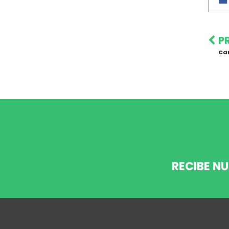
P
Ca
RECIBE N