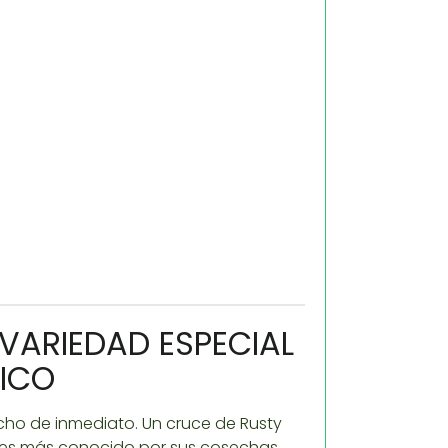
VARIEDAD ESPECIAL
TICO
echo de inmediato. Un cruce de Rusty
va es más conocido por sus cosechas