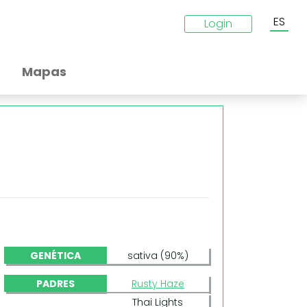
ES
Login
Mapas
GENÉTICA
sativa (90%)
PADRES
Rusty Haze
Thai Lights