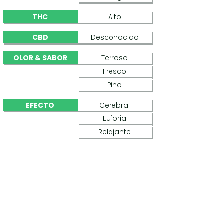
THC
Alto
CBD
Desconocido
OLOR & SABOR
Terroso
Fresco
Pino
EFECTO
Cerebral
Euforia
Relajante
CAP PEELER (KINGDOM ORGANIC SEEDS)