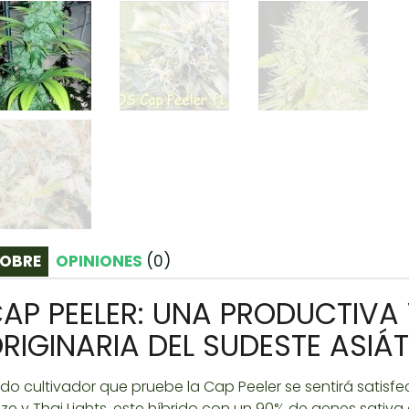
OBRE
OPINIONES
(
0
)
AP PEELER: UNA PRODUCTIVA 
RIGINARIA DEL SUDESTE ASIÁ
do cultivador que pruebe la Cap Peeler se sentirá satisf
ze y Thai Lights, este híbrido con un 90% de genes sati