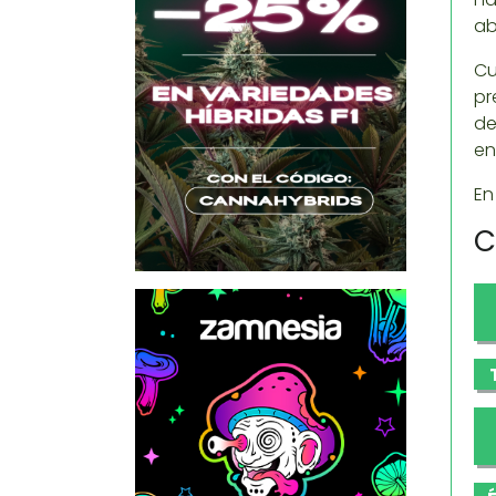
ab
Cu
pr
de
en
En
C