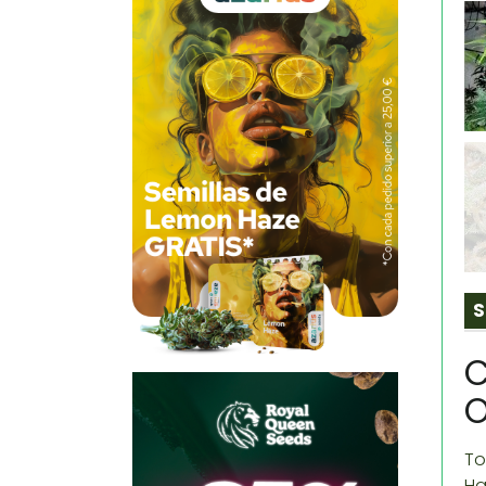
S
C
O
To
Ha