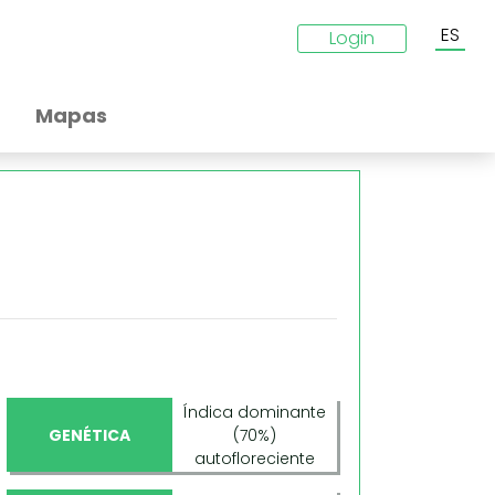
ES
Login
Mapas
Índica dominante
GENÉTICA
(70%)
autofloreciente