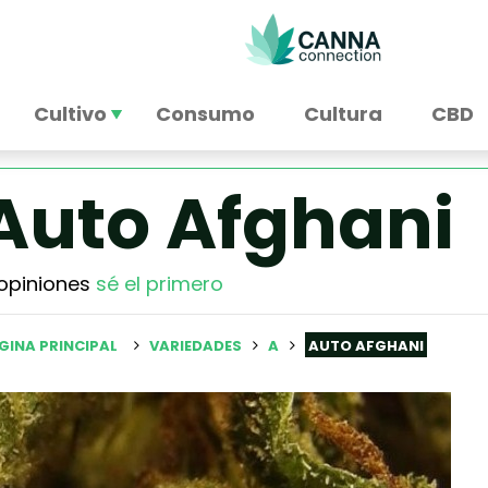
Cultivo
Consumo
Cultura
CBD
Auto Afghani
opiniones
sé el primero
GINA PRINCIPAL
VARIEDADES
A
AUTO AFGHANI