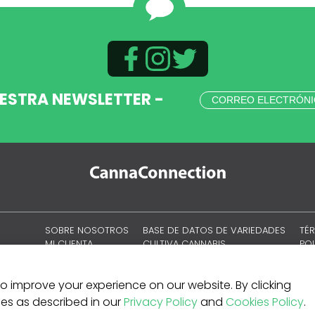
UESTRA NEWSLETTER -
SOBRE NOSOTROS
BASE DE DATOS DE VARIEDADES
TÉ
MI CUENTA
CULTIVA CANNABIS
POL
CULTURA DEL CANNABIS
POL
SIT
 to improve your experience on our website. By clicking
kies as described in our
Privacy Policy
and
Cookies Policy
.