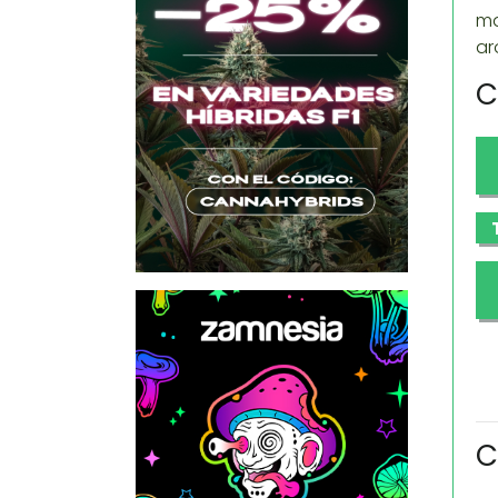
ma
ar
C
C