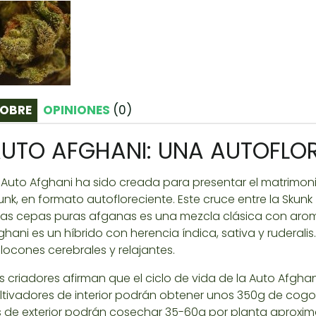
OBRE
OPINIONES
(
0
)
UTO AFGHANI: UNA AUTOFLOR
 Auto Afghani ha sido creada para presentar el matrimon
unk, en formato autofloreciente. Este cruce entre la Skunk 
as cepas puras afganas es una mezcla clásica con aroma
ghani es un híbrido con herencia índica, sativa y ruderali
locones cerebrales y relajantes.
s criadores afirman que el ciclo de vida de la Auto Afghan
ltivadores de interior podrán obtener unos 350g de cogo
s de exterior podrán cosechar 35-60g por planta aproxim