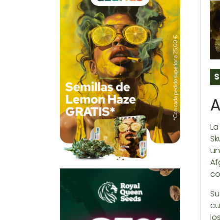
S
A
La
Sk
un
Af
co
Su
cu
lo