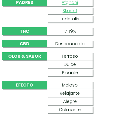
PADRES
Afghani
Skunk 1
ruderalis
THC
17-19%
CBD
Desconocido
OLOR & SABOR
Terroso
Dulce
Picante
EFECTO
Meloso
Relajante
Alegre
Calmante