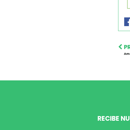
P
Am
RECIBE N