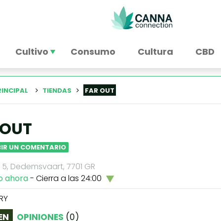
Cultivo
Consumo
Cultura
CBD
RINCIPAL
TIENDAS
FAR OUT
 OUT
BIR UN COMENTARIO
g 5, Dedemsvaart, 7701 GR
o ahora
- Cierra a las 24:00
RY
EN
OPINIONES
(
0
)