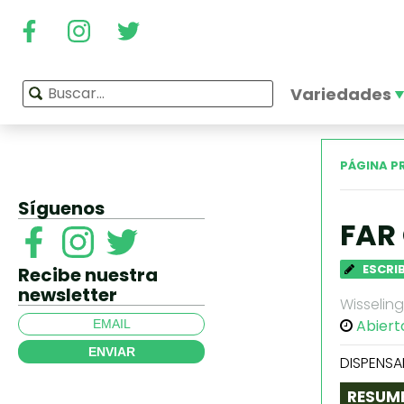
Variedades
PÁGINA P
Síguenos
FAR
ESCRI
Recibe nuestra
newsletter
Wisselin
Abiert
ENVIAR
DISPENSA
RESUM