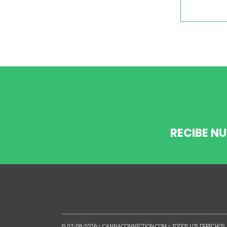
RECIBE N
© 07-08-2026 -
CANNACONNECTION.COM
- TODOS LOS DERECHOS