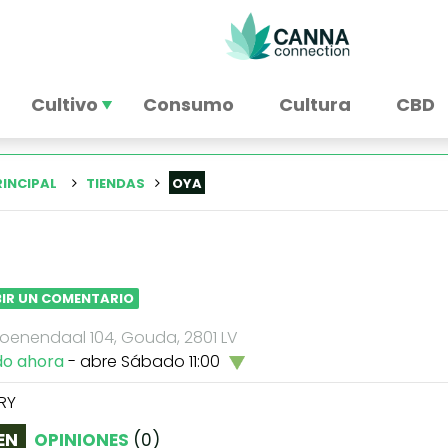
Cultivo
Consumo
Cultura
CBD
RINCIPAL
TIENDAS
OYA
BIR UN COMENTARIO
oenendaal 104, Gouda, 2801 LV
do ahora
- abre Sábado 11:00
RY
EN
OPINIONES
(
0
)