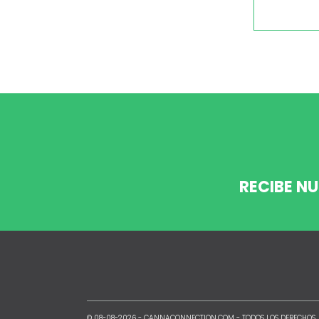
RECIBE N
© 08-08-2026 -
CANNACONNECTION.COM
- TODOS LOS DERECHOS