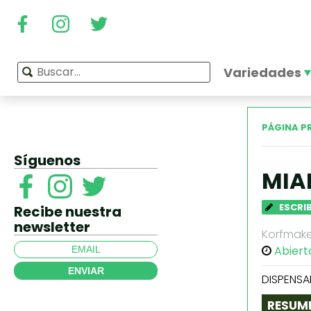
Variedades
PÁGINA P
Síguenos
MIA
ESCRI
Recibe nuestra
newsletter
Korfmaker
Abiert
ENVIAR
DISPENSA
RESUM