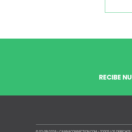
RECIBE N
© 07-08-2026 -
CANNACONNECTION.COM
- TODOS LOS DERECHOS