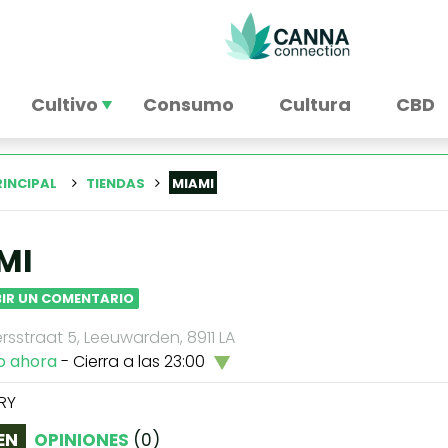
Cultivo
Consumo
Cultura
CBD
RINCIPAL
TIENDAS
MIAMI
MI
BIR UN COMENTARIO
sstraat 5, Leeuwarden, 8911 LA
o ahora
- Cierra a las 23:00
RY
EN
OPINIONES
(
0
)