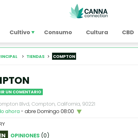
Cultivo
Consumo
Cultura
CBD
RINCIPAL
TIENDAS
COMPTON
MPTON
BIR UN COMENTARIO
ompton Blvd, Compton, California, 90221
do ahora
- abre Domingo 08:00
RY
EN
OPINIONES
(
0
)