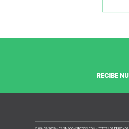
RECIBE N
© 09-08-2026 -
CANNACONNECTION.COM
- TODOS LOS DERECHOS