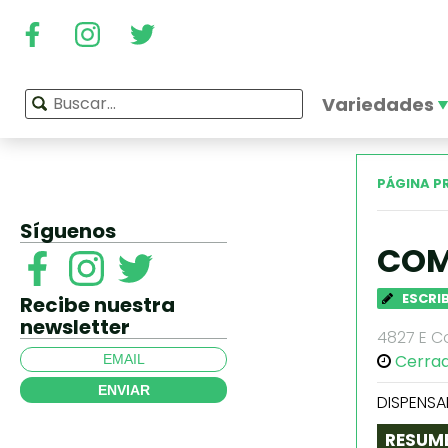
Variedades
PÁGINA P
Síguenos
CO
ESCRI
Recibe nuestra
newsletter
4827 E C
Cerra
ENVIAR
DISPENSA
RESUM