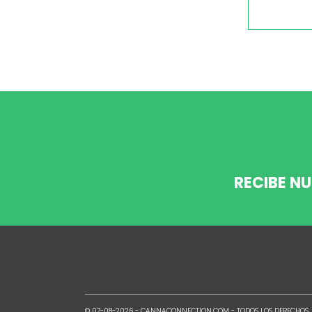
RECIBE N
© 07-08-2026 -
CANNACONNECTION.COM
- TODOS LOS DERECHOS