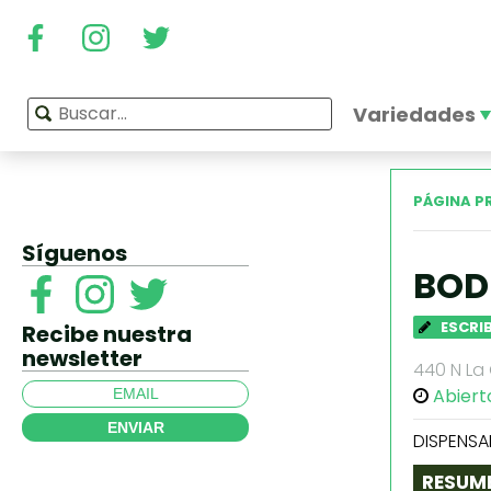
Variedades
PÁGINA P
Síguenos
BOD
ESCRI
Recibe nuestra
newsletter
440 N La 
Abiert
ENVIAR
DISPENSA
RESUM