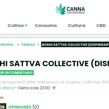
Cultivo
Consumo
Cultura
CBD
RINCIPAL
TIENDAS
BODHI SATTVA COLLECTIVE (DISPENSAR
HI SATTVA COLLECTIVE (DI
BIR UN COMENTARIO
Cienega Blvd, West Hollywood, Los Angeles, California, 90
o ahora
- Cierra a las 22:00
RY
EN
OPINIONES
(
0
)