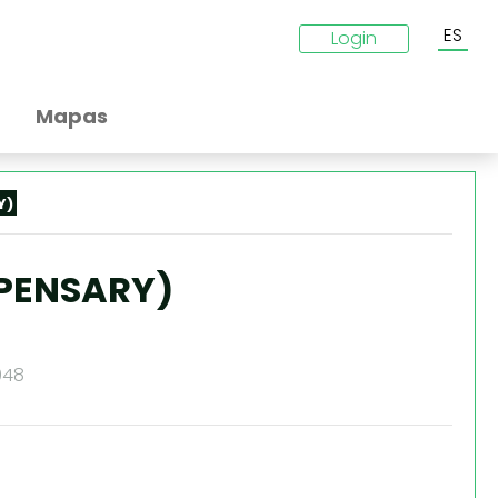
ES
Login
Mapas
Y)
SPENSARY)
048