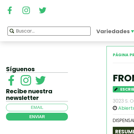
Variedades
PÁGINA P
Síguenos
FRO
ESCRI
Recibe nuestra
newsletter
3023 S. O
Abiert
ENVIAR
DISPENSA
RESUM