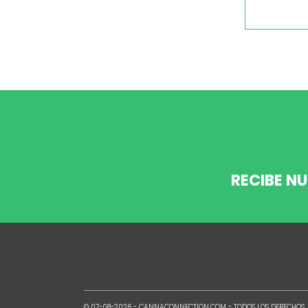
RECIBE N
© 07-08-2026 -
CANNACONNECTION.COM
- TODOS LOS DERECHOS