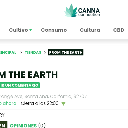
Cultivo
Consumo
Cultura
CBD
RINCIPAL
TIENDAS
FROM THE EARTH
M THE EARTH
BIR UN COMENTARIO
range Ave, Santa Ana, California, 92707
o ahora
- Cierra a las 22:00
RY
EN
OPINIONES
(
0
)