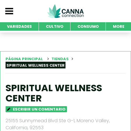
VARIEDADES
CULTIVO
CONSUMO
MORE
PÁGINA PRINCIPAL
TIENDAS
SPIRITUAL WELLNESS CENTER
SPIRITUAL WELLNESS
CENTER
ESCRIBIR UN COMENTARIO
25155 Sunnymead Blvd Ste G-1, Moreno Valley,
California, 92553