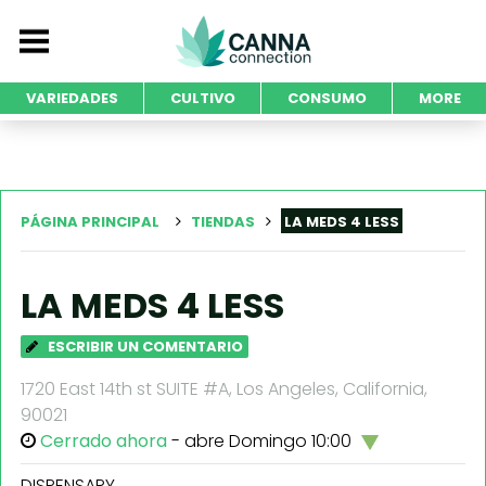
VARIEDADES
CULTIVO
CONSUMO
MORE
PÁGINA PRINCIPAL
TIENDAS
LA MEDS 4 LESS
LA MEDS 4 LESS
ESCRIBIR UN COMENTARIO
1720 East 14th st SUITE #A, Los Angeles, California,
90021
Cerrado ahora
- abre Domingo 10:00
DISPENSARY