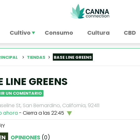
Cultivo
Consumo
Cultura
CBD
RINCIPAL
TIENDAS
BASE LINE GREENS
E LINE GREENS
BIR UN COMENTARIO
seline St, San Bernardino, California, 92411
o ahora
- Cierra a las 22:45
RY
EN
OPINIONES
(
0
)