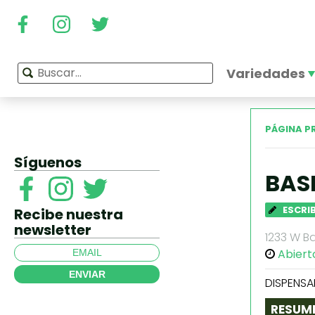
Variedades
PÁGINA P
Síguenos
BAS
ESCRI
Recibe nuestra
newsletter
1233 W Ba
Abiert
ENVIAR
DISPENSA
RESUM