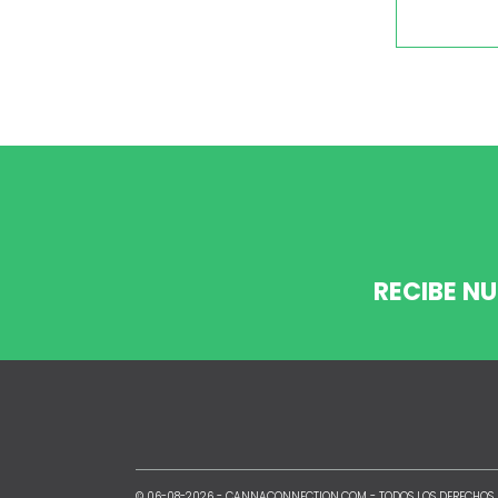
RECIBE N
© 06-08-2026 -
CANNACONNECTION.COM
- TODOS LOS DERECHOS