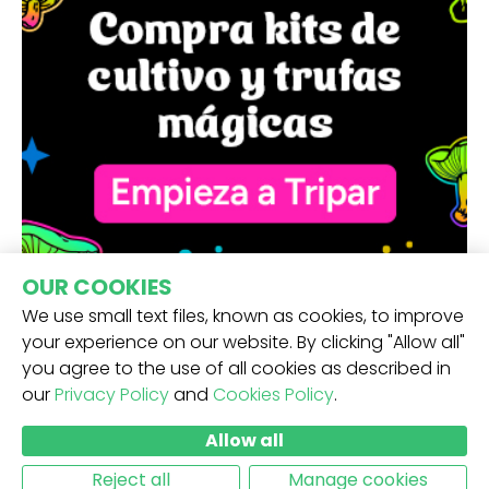
OUR COOKIES
We use small text files, known as cookies, to improve
your experience on our website. By clicking "Allow all"
you agree to the use of all cookies as described in
our
Privacy Policy
and
Cookies Policy
.
RECIBE NUESTRA NEWSLETTER -
Allow all
ENVIAR
Reject all
Manage cookies