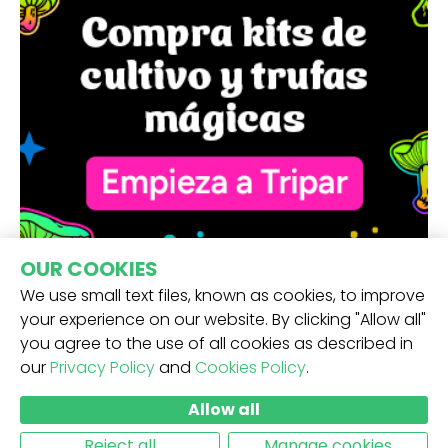
OUR COOKIES
We use small text files, known as cookies, to improve
your experience on our website. By clicking "Allow all"
you agree to the use of all cookies as described in
our
Privacy Policy
and
Cookies Policy
.
RECIBE NUESTRA NEWSLETTER -
Allow all
ENVIAR
Reject all
Manage cookies